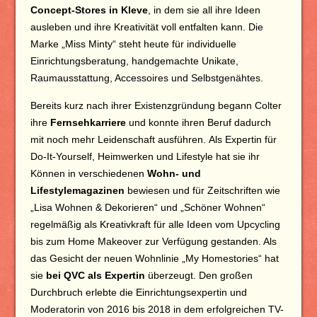
Concept-Stores in Kleve
, in dem sie all ihre Ideen
ausleben und ihre Kreativität voll entfalten kann. Die
Marke „Miss Minty“ steht heute für individuelle
Einrichtungsberatung, handgemachte Unikate,
Raumausstattung, Accessoires und Selbstgenähtes.
Bereits kurz nach ihrer Existenzgründung begann Colter
ihre
Fernsehkarriere
und konnte ihren Beruf dadurch
mit noch mehr Leidenschaft ausführen. Als Expertin für
Do-It-Yourself, Heimwerken und Lifestyle hat sie ihr
Können in verschiedenen
Wohn- und
Lifestylemagazinen
bewiesen und für Zeitschriften wie
„Lisa Wohnen & Dekorieren“ und „Schöner Wohnen“
regelmäßig als Kreativkraft für alle Ideen vom Upcycling
bis zum Home Makeover zur Verfügung gestanden. Als
das Gesicht der neuen Wohnlinie „My Homestories“ hat
sie
bei QVC als Expertin
überzeugt. Den großen
Durchbruch erlebte die Einrichtungsexpertin und
Moderatorin von 2016 bis 2018 in dem erfolgreichen TV-