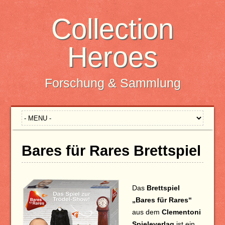
Collection
Heroes
Forschung & Sammlung
Bares für Rares Brettspiel
Das
Brettspiel
„Bares für Rares“
aus dem
Clementoni
Spieleverlag
ist ein