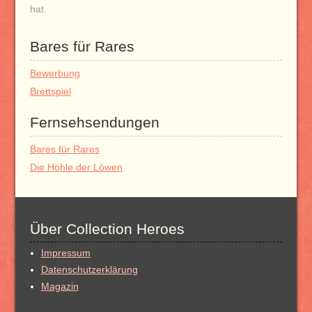
hat.
Bares für Rares
Bewerbung
Brettspiel
Fernsehsendungen
Bares für Rares
Die Höhle der Löwen
Über Collection Heroes
Impressum
Datenschutzerklärung
Magazin