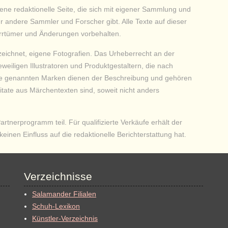
iebene redaktionelle Seite, die sich mit eigener Sammlung und
für andere Sammler und Forscher gibt.
Alle Texte auf dieser
. Irrtümer und Änderungen vorbehalten.
zeichnet, eigene Fotografien. Das Urheberrecht an der
eweiligen Illustratoren und Produktgestaltern, die nach
Die genannten Marken dienen der Beschreibung und gehören
tate aus Märchentexten sind, soweit nicht anders
nerprogramm teil. Für qualifizierte Verkäufe erhält der
keinen Einfluss auf die redaktionelle Berichterstattung hat.
Verzeichnisse
Salamander Filialen
Schuh-Lexikon
Künstler-Verzeichnis