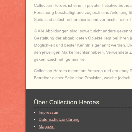
Collection Heroes ist eine in privater Initiative betr
Forschung beschäftigt und zugleich eine Anleitung 
Seite sind selbst recherchierte und verfasste Texte
© Alle Abbildungen sind, soweit nicht anders gekenn
Gestaltung der abgebildeten Objekte liegt bei ihren j
Möglichkeit und bester Kenntnis genannt werden. 
den jeweiligen Markenrechtsinhabern. Verwendete Zi
gekennzeichnet, gemeinfrei.
Collection Heroes nimmt am Amazon und am ebay Part
Betreiber dieser Seite eine Provision, welche jedoch 
Über Collection Heroes
Impressum
Datenschutzerklärung
Magazin