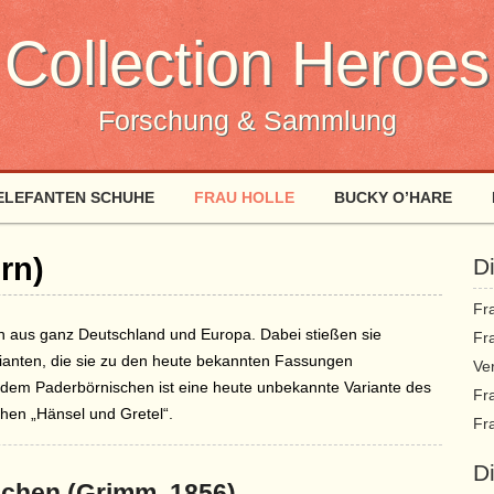
Collection Heroes
Forschung & Sammlung
ELEFANTEN SCHUHE
FRAU HOLLE
BUCKY O’HARE
rn)
Di
Fr
aus ganz Deutschland und Europa. Dabei stießen sie
Fr
ianten, die sie zu den heute bekannten Fassungen
Ve
em Paderbörnischen ist eine heute unbekannte Variante des
Fr
hen „Hänsel und Gretel“.
Fr
D
chen (Grimm, 1856)