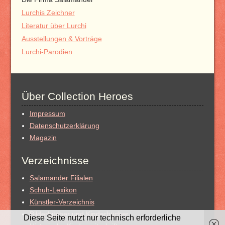
Lurchis Zeichner
Literatur über Lurchi
Ausstellungen & Vorträge
Lurchi-Parodien
Über Collection Heroes
Impressum
Datenschutzerklärung
Magazin
Verzeichnisse
Salamander Filialen
Schuh-Lexikon
Künstler-Verzeichnis
Bilderbücher und Kinderbücher
Diese Seite nutzt nur technisch erforderliche