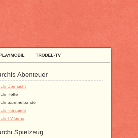
PLAYMOBIL
TRÖDEL-TV
urchis Abenteuer
rchi Übersicht
rchi Hefte
rchi Sammelbände
rchi Hörspiele
rchi TV-Serie
urchi Spielzeug