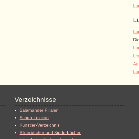
Lu
L
Lu
Di
Lu
Lit
Au
Lu
Verzeichnisse
Salamander Filialen
Schuh-Lexikon
Künstler-Verzeichnis
Bilderbücher und Kinderbücher