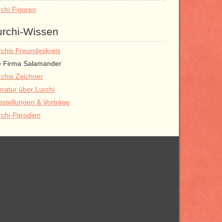
rchi Figuren
urchi-Wissen
rchis Freundeskreis
e Firma Salamander
rchis Zeichner
eratur über Lurchi
sstellungen & Vorträge
rchi-Parodien