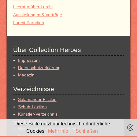
Literatur über Lurchi
Ausstellungen & Vorträge
Lurchi-Parodien
Über Collection Heroes
Impressum
Datenschutzerklärung
Magazin
Verzeichnisse
Salamander Filialen
Schuh-Lexikon
Künstler-Verzeichnis
Bilderbücher und Kinderbücher
Diese Seite nutzt nur technisch erforderliche
Historische Kinderzeitschriften
Cookies.
Mehr Info
Schließen
Kinder-Werbehefte