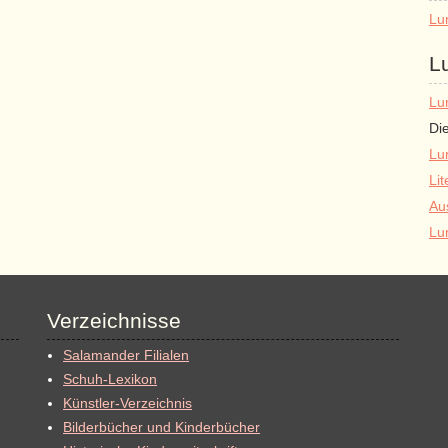
Lu
L
Lu
Di
Lu
Lit
Au
Lu
Verzeichnisse
Salamander Filialen
Schuh-Lexikon
Künstler-Verzeichnis
Bilderbücher und Kinderbücher