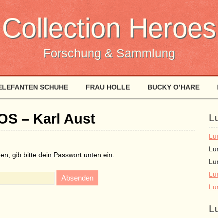
Collection Heroes
Forschung & Sammlung
ELEFANTEN SCHUHE
FRAU HOLLE
BUCKY O’HARE
OS – Karl Aust
L
Lu
Lu
en, gib bitte dein Passwort unten ein:
Lu
Lu
Lu
L