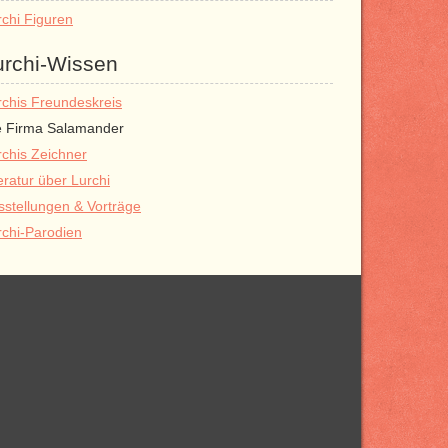
rchi Figuren
urchi-Wissen
rchis Freundeskreis
e Firma Salamander
rchis Zeichner
eratur über Lurchi
sstellungen & Vorträge
rchi-Parodien