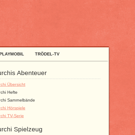
PLAYMOBIL
TRÖDEL-TV
urchis Abenteuer
rchi Übersicht
rchi Hefte
rchi Sammelbände
rchi Hörspiele
rchi TV-Serie
urchi Spielzeug