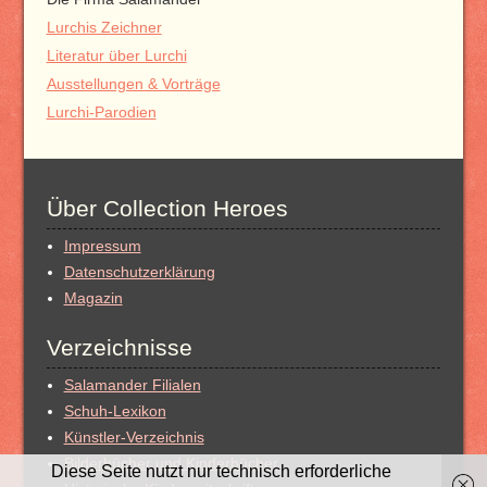
Lurchis Zeichner
Literatur über Lurchi
Ausstellungen & Vorträge
Lurchi-Parodien
Über Collection Heroes
Impressum
Datenschutzerklärung
Magazin
Verzeichnisse
Salamander Filialen
Schuh-Lexikon
Künstler-Verzeichnis
Bilderbücher und Kinderbücher
Diese Seite nutzt nur technisch erforderliche