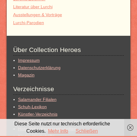
Literatur über Lurchi
Ausstellungen & Vorträge
Lurchi-Parodien
Über Collection Heroes
Impressum
Datenschutzerklärung
Magazin
Verzeichnisse
Salamander Filialen
Schuh-Lexikon
Künstler-Verzeichnis
Bilderbücher und Kinderbücher
Diese Seite nutzt nur technisch erforderliche
Historische Kinderzeitschriften
Cookies.
Mehr Info
Schließen
Kinder-Werbehefte